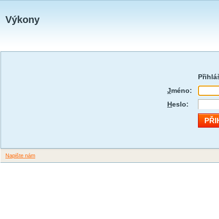
Výkony
Přihlá
J
méno:
H
eslo:
Napište nám